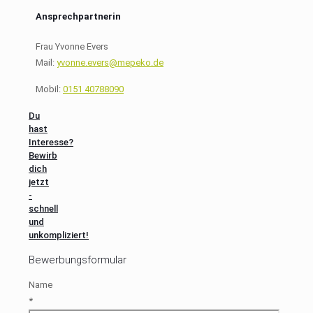
Ansprechpartnerin
Frau Yvonne Evers
Mail:
yvonne.evers@mepeko.de
Mobil:
0151 40788090
Du
hast
Interesse?
Bewirb
dich
jetzt
-
schnell
und
unkompliziert!
Bewerbungsformular
Name
*