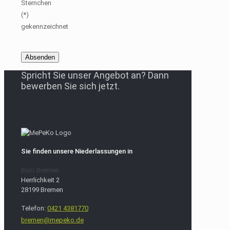
Sternchen
(*)
gekennzeichnet
Spricht Sie unser Angebot an? Dann
bewerben Sie sich jetzt.
Sie finden unsere Niederlassungen in
Büro Bremen
Herrlichkeit 2
28199 Bremen
Telefon:
0421 4381770
bremen@mepeko.de