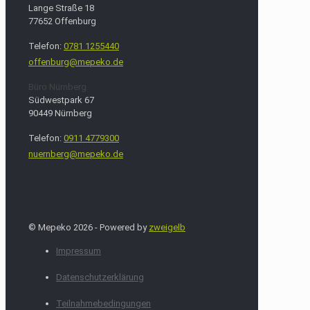
Lange Straße 18
77652 Offenburg
Telefon:
0781 1255440
offenburg@mepeko.de
Büro Nürnberg
Südwestpark 67
90449 Nürnberg
Telefon:
0911 4779300
nuernberg@mepeko.de
© Mepeko 2026 - Powered by
zweigelb
Impressum
Datenschutzerklärung
Teilnahmebedingungen