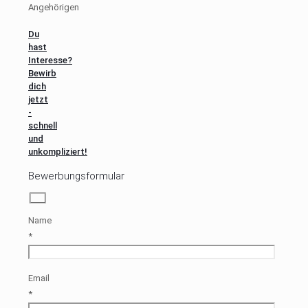
Angehörigen
Du
hast
Interesse?
Bewirb
dich
jetzt
-
schnell
und
unkompliziert!
Bewerbungsformular
Name
*
Email
*