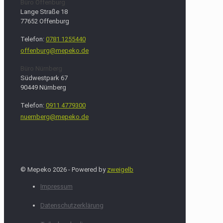
Büro Offenburg
Lange Straße 18
77652 Offenburg
Telefon:
0781 1255440
offenburg@mepeko.de
Büro Nürnberg
Südwestpark 67
90449 Nürnberg
Telefon:
0911 4779300
nuernberg@mepeko.de
© Mepeko 2026 - Powered by
zweigelb
Impressum
Datenschutzerklärung