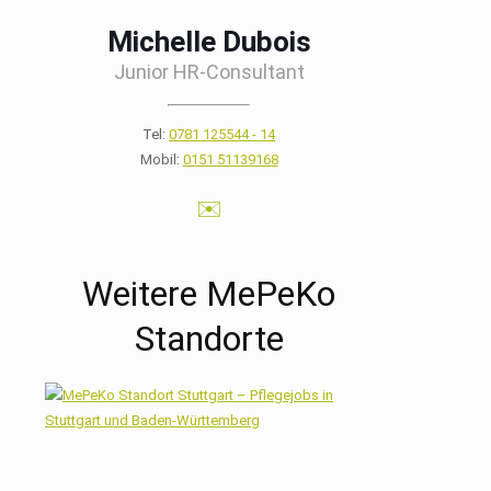
Michelle Dubois
Junior HR-Consultant
Tel:
0781 125544 - 14
Mobil:
0151 51139168
✉️
Weitere MePeKo
Standorte