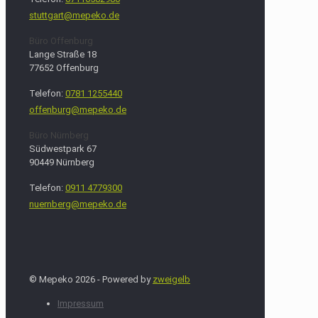
stuttgart@mepeko.de
Büro Offenburg
Lange Straße 18
77652 Offenburg
Telefon:
0781 1255440
offenburg@mepeko.de
Büro Nürnberg
Südwestpark 67
90449 Nürnberg
Telefon:
0911 4779300
nuernberg@mepeko.de
© Mepeko 2026 - Powered by
zweigelb
Impressum