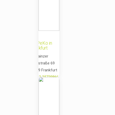
MePeKo in
Frankfurt
📍 Mainzer
Landstraße 69
60329 Frankfurt
📞
069 257298660
✉️
frankfurt@mepeko.de