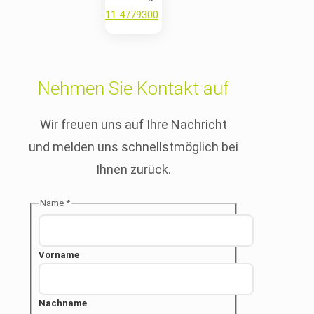
📞
0911 4779300
✉️
nuernberg@mepeko.de
Nehmen Sie Kontakt auf
Wir freuen uns auf Ihre Nachricht
und melden uns schnellstmöglich bei
Ihnen zurück.
Anfrage
Name
*
Nachricht
DSGVO-
Einverständnis
Vorname
Nachname