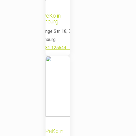
MePeKo in
Offenburg
📍 Lange Str. 18, 77652
Offenburg
📞
0781 125544 - 0
✉️
offenburg@mepeko.de
MePeKo in