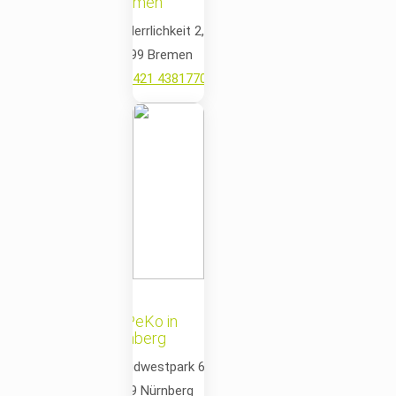
Bremen
📍 Herrlichkeit 2,
28199 Bremen
📞
0421 4381770
✉️
bremen@mepeko.de
MePeKo in
Nürnberg
📍 Südwestpark 67
90449 Nürnberg