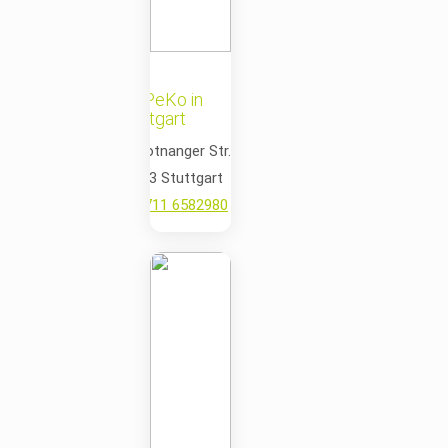
MePeKo in
Stuttgart
📍 Botnanger Str. 12,
70193 Stuttgart
📞
0711 6582980
✉️
stuttgart@mepeko.de