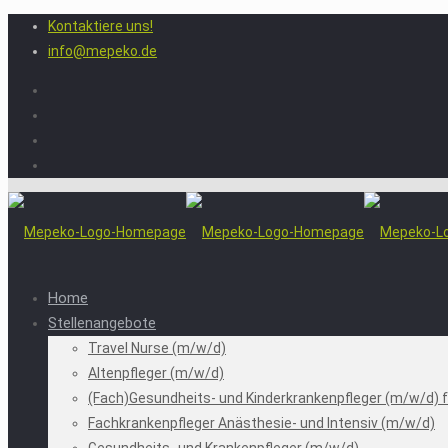
Kontaktiere uns!
info@mepeko.de
Home
Stellenangebote
Travel Nurse (m/w/d)
Altenpfleger (m/w/d)
(Fach)Gesundheits- und Kinderkrankenpfleger (m/w/d) fü
Fachkrankenpfleger Anästhesie- und Intensiv (m/w/d)