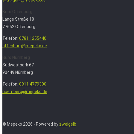
Büro Offenburg
Lange Straße 18
77652 Offenburg
Telefon:
0781 1255440
offenburg@mepeko.de
Büro Nürnberg
Südwestpark 67
90449 Nürnberg
Telefon:
0911 4779300
nuernberg@mepeko.de
© Mepeko 2026 - Powered by
zweigelb