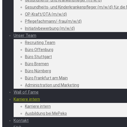
Gesundheits- und Krankenpfleger (m/w/d)
Gesundheits- und Kinderkrankenpfleger (m/w/d) für die
OP-Kraft/OTA (m/w/d)
Pflegefachmann/-frau(m/w/d)
Initiativbewerbung (m/w/d)
Unser Team
Recruiting Team
Büro Offenburg
Büro Stuttgart
Büro Bremen
Büro Nürnberg
Büro Frankfurt am Main
Administration und Marketing
Wall of Fame
Karriere intern
Karriere intern
Ausbildung bei MePeko
Kontakt