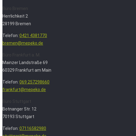
Büro Bremen
Herrlichkeit 2
28199 Bremen
Telefon:
0421 4381770
bremen@mepeko.de
Büro Frankfurt a. M.
Mainzer Landstraße 69
60329 Frankfurt am Main
Telefon:
069 257298660
frankfurt@mepeko.de
Büro Stuttgart
Botnanger Str. 12
70193 Stuttgart
Telefon:
07116582980
stuttgart@mepeko.de